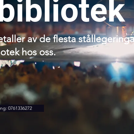
bibliotek
etaller av de flesta stållegeringa
iotek hos oss.
ing: 0761336272