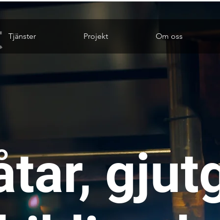
Tjänster
Projekt
Om oss
åtar, gju