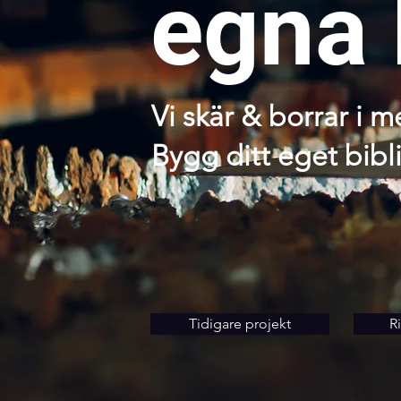
egna 
Vi skär & borrar i m
Bygg ditt eget bibl
Tidigare projekt
R