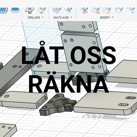
LÅT OSS
RÄKNA
Ring 076-133 62 72